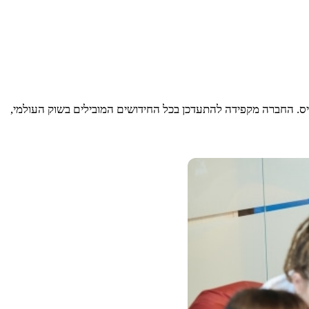
ם דגש על מוצרים איכותיים במחירים שווים לכל כיס. החברה מקפידה להתעדכן בכל החידושים המובילים בשוק העולמי,