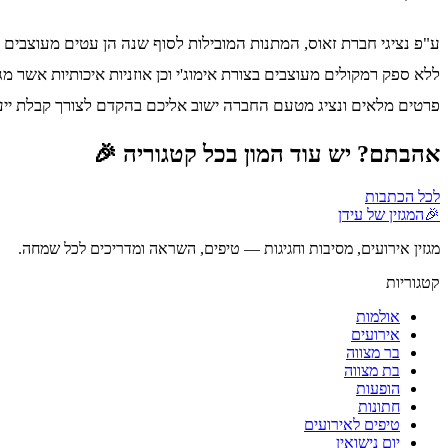
ע"פ נציגי חברת זאוס, המתנות המובילות לסוף שנה הן עטים מעוצבים א
ללא ספק רמקולים מעוצבים בצורת אימוג'י וכן אוזניות איכותיות אשר מ
פרטים מלאים ונציג מטעם החברה ישוב אליכם בהקדם לצורך קבלת ייעו
אהבתם? יש עוד המון בכל קטגוריה 🎉
לכל הכתבות
🎉
המגזין של עידן
מגזין אירועים, מסיבות וחגיגות — טיפים, השראה ומדריכים לכל שמחה.
קטגוריות
אולמות
אירועים
בר מצווה
בת מצווה
הופעות
חתונות
טיפים לאירועים
יום נישואין