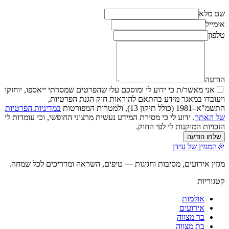
שם מלא
אימייל
טלפון
הודעה
אני מאשר/ת כי ידוע לי ומוסכם עלי שהפרטים שמסרתי ייאספו, יוחזקו
ויעובדו במאגר מידע בהתאם להוראות חוק הגנת הפרטיות,
התשמ"א–1981 (כולל תיקון 13), ולמטרות המפורטות
במדיניות הפרטיות
של האתר
. ידוע לי כי מסירת המידע נעשית מרצוני החופשי, וכי עומדות לי
הזכויות המוקנות לי לפי החוק.
שלחו הודעה
🎉
המגזין של עידן
מגזין אירועים, מסיבות וחגיגות — טיפים, השראה ומדריכים לכל שמחה.
קטגוריות
אולמות
אירועים
בר מצווה
בת מצווה