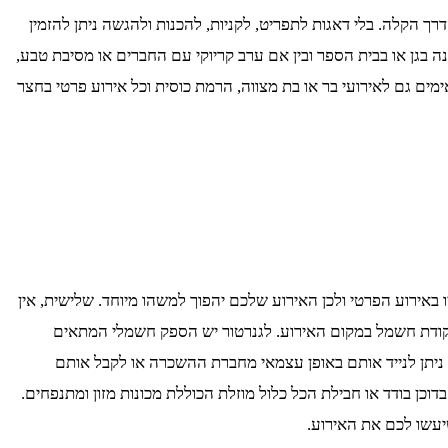
 הקלה. בלי דאגות לתפריט, לקניות, להכנות ולהגשה ניתן להזמין
ף שנה בגן או בבית הספר ובין אם ערב קריוקי עם החברים או מסיבת טבע,
ימים גם לאירועי בר או בת מצווה, הרמת כוסית וכל אירוע פרטי בחצר
 באירוע הפרטי ולכן האירוע שלכם יהפוך למשהו מיוחד. שלישית, אין
ן נקודת חשמל במקום האירוע. לגנרטור יש הספק חשמלי המתאים
 ניתן לנייד אותם באופן עצמאי מחברת ההשכרה או לקבל אותם
 ויעילה, מבלי צורך בידע קודם. והיתרון הטוב ביותר הוא העלויות. ניתן להזמין דוכן מזון ב-69 ₪ כשמדובר בדוכן בודד או חבילת הכל כלול מוזלת הכוללת מכונות מזון ומתנפחים.
יעשו לכם את האירוע.