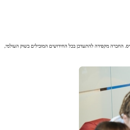
ם דגש על מוצרים איכותיים במחירים שווים לכל כיס. החברה מקפידה להתעדכן בכל החידושים המובילים בשוק העולמי,