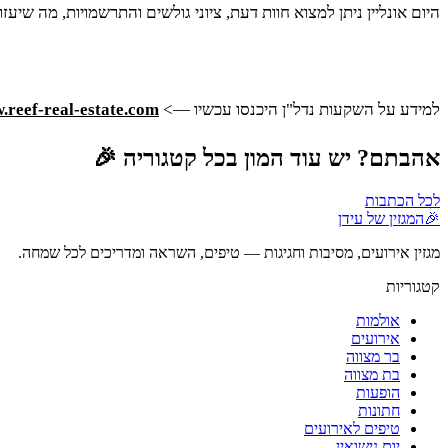
היום אונליין ניתן למצוא חוות דעת, ציוני גולשים והתרשמויות, מה שיע
למידע על השקעות נדל"ן היכנסו עכשיו —>
.reef-real-estate.com
אהבתם? יש עוד המון בכל קטגוריה 🎉
לכל הכתבות
🎉
המגזין של עידן
מגזין אירועים, מסיבות וחגיגות — טיפים, השראה ומדריכים לכל שמחה.
קטגוריות
אולמות
אירועים
בר מצווה
בת מצווה
הופעות
חתונות
טיפים לאירועים
יום נישואין