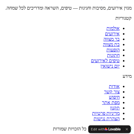
מגזין אירועים, מסיבות וחגיגות — טיפים, השראה ומדריכים לכל שמחה.
קטגוריות
אולמות
אירועים
בר מצווה
בת מצווה
הופעות
חתונות
טיפים לאירועים
יום נישואין
מידע
אודות
צור קשר
חיפוש
מפת אתר
תקנון
מדיניות פרטיות
הצהרת נגישות
©
2026
המגזין של עידן · כל הזכויות שמורות
Edit with