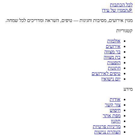
לכל הכתבות
🎉
המגזין של עידן
מגזין אירועים, מסיבות וחגיגות — טיפים, השראה ומדריכים לכל שמחה.
קטגוריות
אולמות
אירועים
בר מצווה
בת מצווה
הופעות
חתונות
טיפים לאירועים
יום נישואין
מידע
אודות
צור קשר
חיפוש
מפת אתר
תקנון
מדיניות פרטיות
הצהרת נגישות