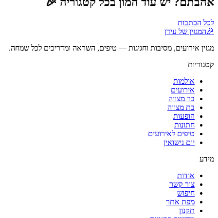
אהבתם? יש עוד המון בכל קטגוריה 🎉
לכל הכתבות
🎉
המגזין של עידן
מגזין אירועים, מסיבות וחגיגות — טיפים, השראה ומדריכים לכל שמחה.
קטגוריות
אולמות
אירועים
בר מצווה
בת מצווה
הופעות
חתונות
טיפים לאירועים
יום נישואין
מידע
אודות
צור קשר
חיפוש
מפת אתר
תקנון