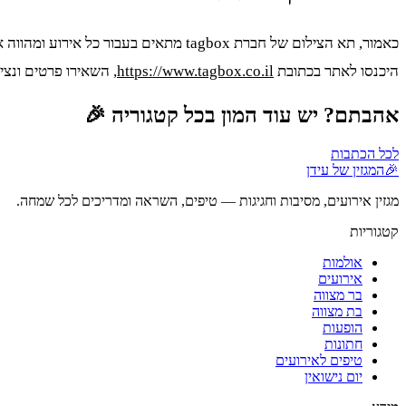
כאמור, תא הצילום של חברת tagbox מתאים בעבור כל אירוע ומהווה את אחת האטרקציות המבוקשות ביותר, ולא בכדי. כעת, גם לכם יש את ההזדמנות! צרו עמנו בהקדם האפשרי קשר במספר
היכנסו לאתר בכתובת
https://www.tagbox.co.il
, השאירו פרטים ונצי
אהבתם? יש עוד המון בכל קטגוריה 🎉
לכל הכתבות
🎉
המגזין של עידן
מגזין אירועים, מסיבות וחגיגות — טיפים, השראה ומדריכים לכל שמחה.
קטגוריות
אולמות
אירועים
בר מצווה
בת מצווה
הופעות
חתונות
טיפים לאירועים
יום נישואין