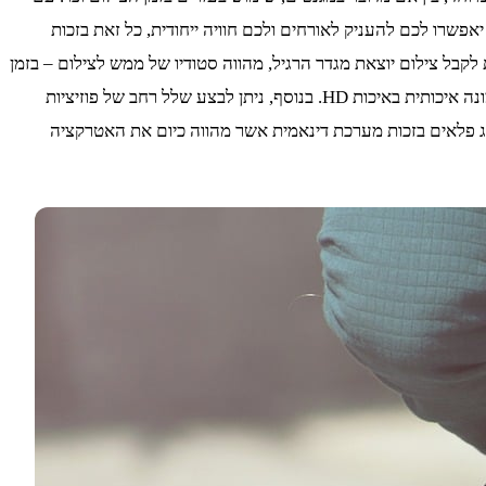
אפשרו לכם להעניק לאורחים ולכם חוויה ייחודית, כל זאת בזכות
בל צילום יוצאת מגדר הרגיל, מהווה סטודיו של ממש לצילום – בזמן
האירוע שלכם. כל מה שאתם והאורחים צריכים לעשות הוא להיכנס לתא, לבחור את הרקע על גביו תרצו להצטלם ולקבל תוך שניות ספורות תמונה איכותית באיכות HD. בנוסף, ניתן לבצע שלל רחב של פוזיציות
ירוע שלכם ישודרג פלאים בזכות מערכת דינאמית אשר מהווה כיום את האטרקציה