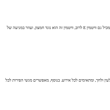
הקיווי מכיל כמות רבה של ויטמין C, ולכן מקובל כתרופה טבעית ויעילה לצינון. קיווי מקל על תסמינים של צינון, ואף מקצר את זמן המחלה. הקיווי מכיל גם וויטמין E לרוב, וויטמין זה הוא נוגד חמצון, ועוזר במניעה של
ין ולחך, ומתאימים לכל אירוע. בנוסף, מאפשרים מגשי הפירות לכל