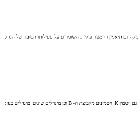
ייצגת פה את פרות ההדר בכבוד רב, כיוון שהיא מכילה מים, סוכר ויטמינים ומינרלים. הקלמנטינה היא מקור מצוין של וויטמין C, ומכילה גם תיאמין וחומצה פולית, השומרים על פעילותו הטובה של הגוף,
התותים לא רק נראים נהדר, הם גם טעימים ביותר ואף מזינים. התותים מכילים חומצה פולית הלוקחת חלק בייצור של חלבונים בגופינו, ויש בהם גם ויטמין K, ויטמינים מקבוצת ה- B וכן מינרלים שונים. מינרלים כגון: