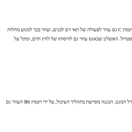
אגס מכיל נוגדי חמצון, נחושת, וויטמין C, אלו הם מינרלים וויטמינים המחזקים את מערכת החיסון, ועוזרים לגופינו במלחמה נגד זיהומים שונים. ויטמין C גם עוזר לפעולה של תאי דם לבנים, ועוזר בכך למנוע מחלות
לסטרול. האשלגן שבאגס עוזר גם לוויסותו של לחץ הדם, ומקל על
בננה מכילה קצת מהכול, לדוגמה: בננה בינונית אחת, מספקת כ- 10% מהכמויות המומלצות של ויטמין C, וכ- 13% מהכמויות המומלצות של מינרל המנגן. הבננה מסייעת בתהליך העיכול, על ידי ויטמין B6 העוזר גם