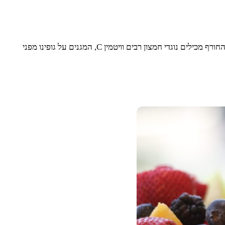
פירות החורף הם פירות טעימים, המתאימים לכל אירוע. הפירות עסיסיים, צבעוניים ומוגשים בצורה המעוררת את התאבון. בנוסף לטעם, פירות החורף מכילים נוגדי חמצון רבים וויטמין C, המגנים על גופינו מפני