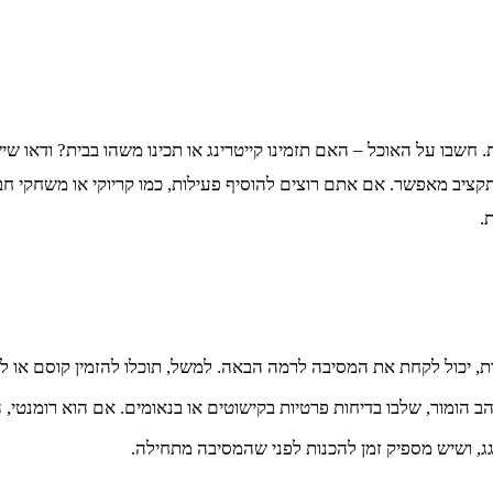
שבו על האוכל – האם תזמינו קייטרינג או תכינו משהו בבית? ודאו ש
 הכינו פלייליסט עם שירים שהחוגג אוהב, או שכרו DJ אם התקציב מאפשר. אם אתם רוצים להוסיף פעי
.
, יכול לקחת את המסיבה לרמה הבאה. למשל, תוכלו להזמין קוסם או לה
 הומור, שלבו בדיחות פרטיות בקישוטים או בנאומים. אם הוא רומנטי, הו
גג, ושיש מספיק זמן להכנות לפני שהמסיבה מתחילה.