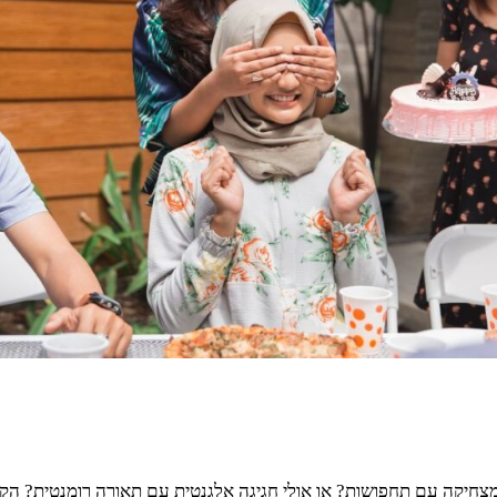
חיקה עם תחפושות? או אולי חגיגה אלגנטית עם תאורה רומנטית? הקו