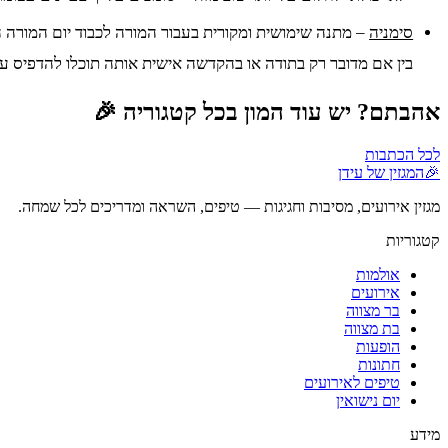
סימניה
– מתנה שימושית ומקורית בעבור המורה לכבוד יום המורה
בין אם מדובר רק בתודה או בהקדשה אישית אותה תוכלו להדפיס על 
אהבתם? יש עוד המון בכל קטגוריה 🎉
לכל הכתבות
🎉
המגזין של עידן
מגזין אירועים, מסיבות וחגיגות — טיפים, השראה ומדריכים לכל שמחה.
קטגוריות
אולמות
אירועים
בר מצווה
בת מצווה
הופעות
חתונות
טיפים לאירועים
יום נישואין
מידע