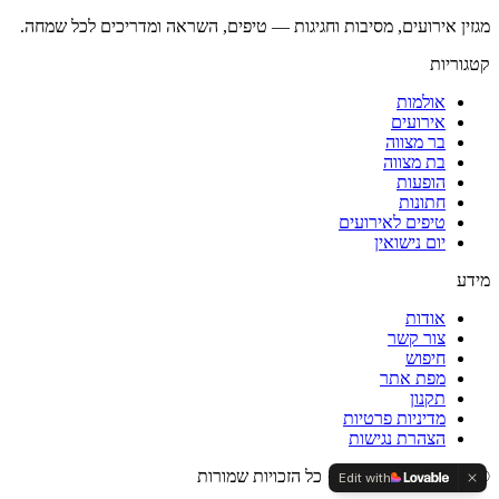
מגזין אירועים, מסיבות וחגיגות — טיפים, השראה ומדריכים לכל שמחה.
קטגוריות
אולמות
אירועים
בר מצווה
בת מצווה
הופעות
חתונות
טיפים לאירועים
יום נישואין
מידע
אודות
צור קשר
חיפוש
מפת אתר
תקנון
מדיניות פרטיות
הצהרת נגישות
©
2026
המגזין של עידן · כל הזכויות שמורות
Edit with