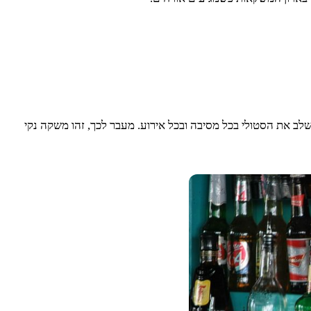
וא ללא ספק אחד האהובים בישראל. עם נתונים מרשימים של משקה כשר לפסח ו-40% אלכוהול, ניתן לשלב את הסטולי בכל מסיבה ובכל אירוע. מעבר לכך, זהו משקה נקי