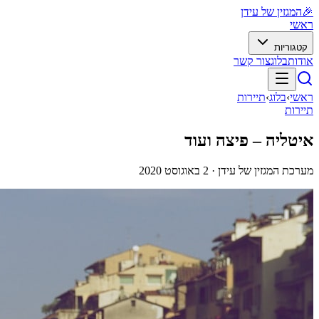
🎉
המגזין של עידן
ראשי
קטגוריות
אודות
בלוג
צור קשר
ראשי
›
בלוג
›
תיירות
תיירות
איטליה – פיצה ועוד
מערכת המגזין של עידן ·
2 באוגוסט 2020