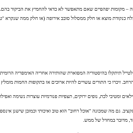
 הם סיציליה וסרדיניה – מקומות יפהפיים שאם מתאפשר לא כדאי להחמיץ את הבי
צלח כנקודת מוצא או חלק ממסלול סובב אירופה (או חלק ממה שנקרא "טי
 לטייל תיתקלו בהיסטוריה המפוארת שהותירה אחריה האימפריה הרומית.
חב. זיכרו כי התורים עשויים להיות ארוכים אז בתקופות החמות מומל
ם ומטיבי לכת, נופים ירוקים, תצפיות פנורמיות עוצרות נשימה ואפילו
ציב. גם מה שמכונה "אוכל רחוב" הוא טוב ואיכותי וכמובן שישנן אינס
ד, מדובר במחדל של ממש.