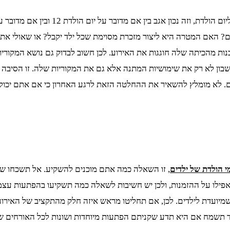
אם יש משהו שצריך לבחון ולקחת בחשבון 
ם? האם המטרה היא ליצור מזכרת מסוימת שכל ילד יקבל? או שאולי את
ת מהכיתה שלה חוגגות את האירוע. לכן חשוב לבדוק גם נושא המקוריות,
בון לא רק את שימושיות המתנה אלא גם את המקוריות שלה. זו הסיבה 
ונים. לא מומלץ להשאיר את ההחלטה הזאת לרגע האחרון כי אם אתם יכו
י הולדת של ילדים
, זו השאלה כמה אתם מוכנים להשקיע. אל תשכחו שאם
פילו על ההזמנות, ולכן יש חשיבות לשאלה כמה תשקיעו בהפתעות עצמן
יועדת לילדים. לכן, אם תחליטו מראש איזה חלק מהתקציב של האירוע 
 תשמח אם היא תדע שקניתם הפתעות מיוחדות ושונות לכל האורחים שמ