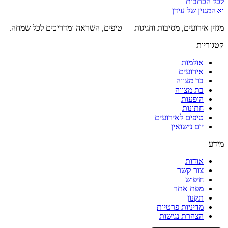
לכל הכתבות
🎉
המגזין של עידן
מגזין אירועים, מסיבות וחגיגות — טיפים, השראה ומדריכים לכל שמחה.
קטגוריות
אולמות
אירועים
בר מצווה
בת מצווה
הופעות
חתונות
טיפים לאירועים
יום נישואין
מידע
אודות
צור קשר
חיפוש
מפת אתר
תקנון
מדיניות פרטיות
הצהרת נגישות