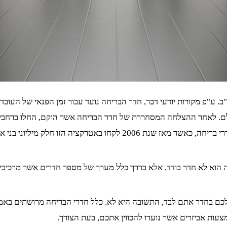
ריחה הראשון הוקם בשנת 2006, בארה"ב. ע"פ מקורות יודעי דבר, חדר הבריחה נועד עבור ז
ם. לאחר ההצלחה המסחררת של חדר הבריחה אשר הוקם, החלו ברחבי הע
ולאחר מכן ביבשת אירופה. כיום, ע"פ הערכות מומחים יש מאות חדרי בריחה
הוא לא חדר בודד, אלא בדרך כלל מערך של מספר חדרים אשר מרכיבים
 בחדר אתם לבד, התשובה היא לא. כלל חדרי הבריחה מרושתים באמצ
צעות אביזרים אשר נועדו להכווין אתכם, בעת הצורך.