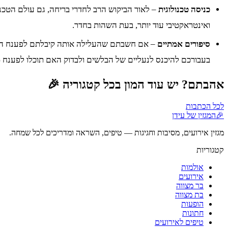
כניסה טכנולוגית
– לאור הביקוש הרב לחדרי בריחה, גם עולם הטכנול
ואינטראקטיבי עוד יותר, בעת השהות בחדר.
סיפורים אמתיים
– אם חשבתם שהעלילה אותה קיבלתם לפענח היא פ
בעבורכם להיכנס לנעליים של הבלשים ולבדוק האם תוכלו לפענח
אהבתם? יש עוד המון בכל קטגוריה 🎉
לכל הכתבות
🎉
המגזין של עידן
מגזין אירועים, מסיבות וחגיגות — טיפים, השראה ומדריכים לכל שמחה.
קטגוריות
אולמות
אירועים
בר מצווה
בת מצווה
הופעות
חתונות
טיפים לאירועים