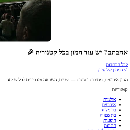
אהבתם? יש עוד המון בכל קטגוריה 🎉
לכל הכתבות
🎉
המגזין של עידן
מגזין אירועים, מסיבות וחגיגות — טיפים, השראה ומדריכים לכל שמחה.
קטגוריות
אולמות
אירועים
בר מצווה
בת מצווה
הופעות
חתונות