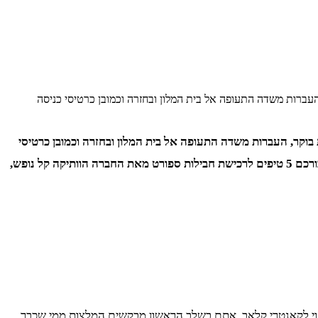
ר, העברות משדה התעופה אל בית המלון ובחזרה וכמובן כרטיסי כניסה
וחת בוקר, העברות משדה התעופה אל בית המלון ובחזרה וכמובן כרטיסי
כניסה למשחקים הם רק חלק ממה שהחברות מציעות, אבל יש גם חברות שאתם עלולים בהחלט ליפול איתן בפח. כדי שזה לא יקרה, אספנו עבורכם 5 טיפים לרכישת חבילות ספורט מאת החברה הוותיקה קל נופש,
נוי לקאנטרי קלאב, אתם בשלב הראשון מבקשים המלצות ממי שכבר