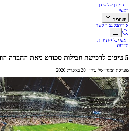
🎉
המגזין של עידן
ראשי
קטגוריות
אודות
בלוג
צור קשר
ראשי
›
בלוג
›
תיירות
תיירות
5 טיפים לרכישת חבילות ספורט מאת החברה הוותיקה קל נופש
מערכת המגזין של עידן ·
20 באפריל 2020