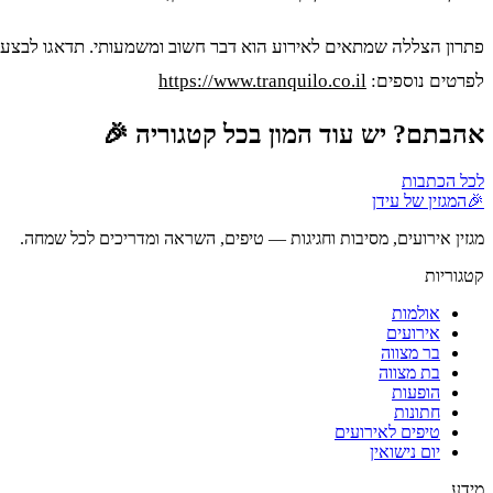
פתרון הצללה שמתאים לאירוע הוא דבר חשוב ומשמעותי. תדאגו לבצע 
לפרטים נוספים:
https://www.tranquilo.co.il
אהבתם? יש עוד המון בכל קטגוריה 🎉
לכל הכתבות
🎉
המגזין של עידן
מגזין אירועים, מסיבות וחגיגות — טיפים, השראה ומדריכים לכל שמחה.
קטגוריות
אולמות
אירועים
בר מצווה
בת מצווה
הופעות
חתונות
טיפים לאירועים
יום נישואין
מידע