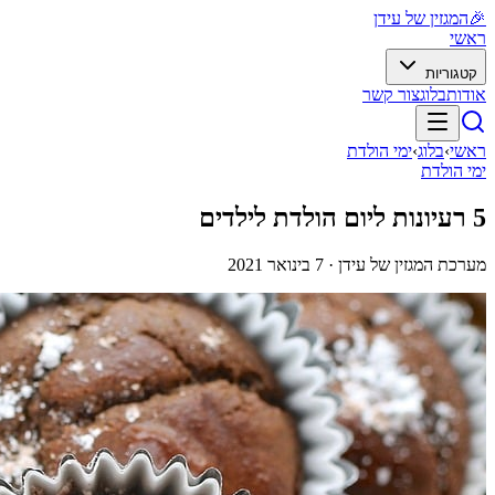
🎉
המגזין של עידן
ראשי
קטגוריות
אודות
בלוג
צור קשר
ראשי
›
בלוג
›
ימי הולדת
ימי הולדת
5 רעיונות ליום הולדת לילדים
מערכת המגזין של עידן ·
7 בינואר 2021