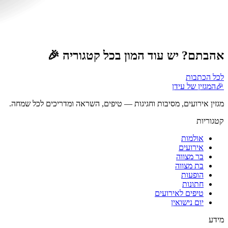
אהבתם? יש עוד המון בכל קטגוריה 🎉
לכל הכתבות
🎉
המגזין של עידן
מגזין אירועים, מסיבות וחגיגות — טיפים, השראה ומדריכים לכל שמחה.
קטגוריות
אולמות
אירועים
בר מצווה
בת מצווה
הופעות
חתונות
טיפים לאירועים
יום נישואין
מידע