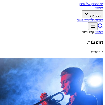
🎉
המגזין של עידן
ראשי
קטגוריות
אודות
בלוג
צור קשר
ראשי
›
קטגוריות
הופעות
7
כתבות