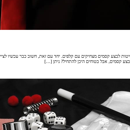
יטות לבצע קסמים מצחיקים עם קלפים. יחד עם זאת, חשוב כבר עכשיו לציי
לבצע קסמים, אבל בטוחים היכן להתחיל? ניתן […]