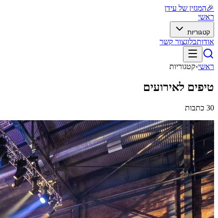
🎉
המגזין של עידן
ראשי
קטגוריות
אודות
בלוג
צור קשר
ראשי
›
קטגוריות
טיפים לאירועים
30
כתבות