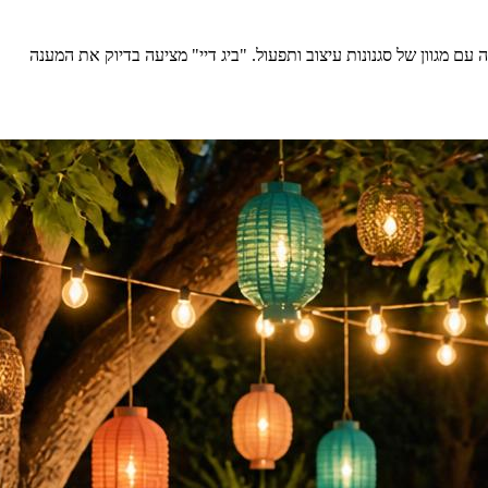
 מגוון של סגנונות עיצוב ותפעול. "ביג דיי" מציעה בדיוק את המענה