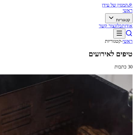
🎉
המגזין של עידן
ראשי
קטגוריות
אודות
בלוג
צור קשר
ראשי
›
קטגוריות
טיפים לאירועים
30
כתבות