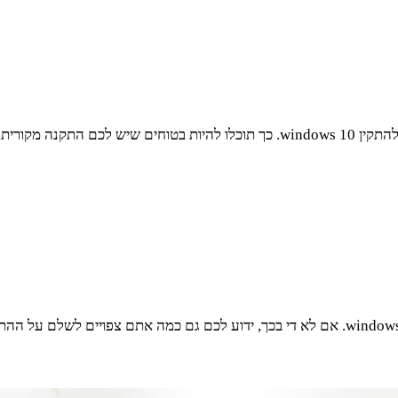
ההמלצה היא לפנות לגורם מקצועי, אדם שבקיא במחשבים ויודע כיצד להתקין windows 10
כעת ידוע לכם שגם אולם אירועים צריך שיהיה על המחשבים שלו windows 10. אם לא די בכך, ידוע