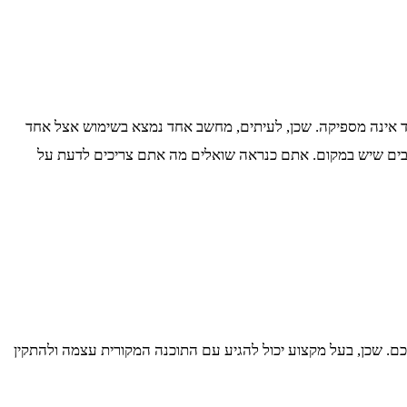
יות מותקן windows 10 על המחשב. ראוי לציין כי התקנה של windows 10 על מחשב בודד אחד אינה מספיקה. שכן, לעיתים, מחשב אחד נמצא בשימוש אצל אחד
 עבורכם. שכן, בעל מקצוע יכול להגיע עם התוכנה המקורית עצמה ולהתקין