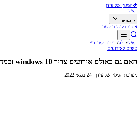
🎉
המגזין של עידן
ראשי
קטגוריות
אודות
בלוג
צור קשר
ראשי
›
בלוג
›
טיפים לאירועים
טיפים לאירועים
האם גם באולם אירועים צריך windows 10 וכמה זה יעלה לכם
מערכת המגזין של עידן ·
24 במאי 2022